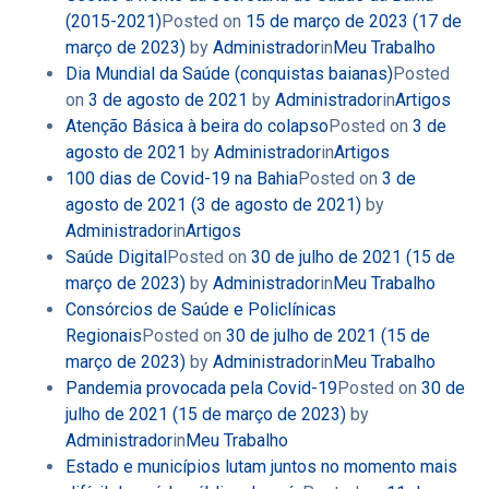
(2015-2021)
Posted on
15 de março de 2023
(17 de
março de 2023)
by
Administrador
in
Meu Trabalho
Dia Mundial da Saúde (conquistas baianas)
Posted
on
3 de agosto de 2021
by
Administrador
in
Artigos
Atenção Básica à beira do colapso
Posted on
3 de
agosto de 2021
by
Administrador
in
Artigos
100 dias de Covid-19 na Bahia
Posted on
3 de
agosto de 2021
(3 de agosto de 2021)
by
Administrador
in
Artigos
Saúde Digital
Posted on
30 de julho de 2021
(15 de
março de 2023)
by
Administrador
in
Meu Trabalho
Consórcios de Saúde e Policlínicas
Regionais
Posted on
30 de julho de 2021
(15 de
março de 2023)
by
Administrador
in
Meu Trabalho
Pandemia provocada pela Covid-19
Posted on
30 de
julho de 2021
(15 de março de 2023)
by
Administrador
in
Meu Trabalho
Estado e municípios lutam juntos no momento mais