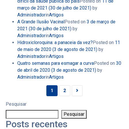
difícil da saúde pública do país
Posted on
11 de
março de 2021
(30 de julho de 2021)
by
Administrador
in
Artigos
A Grande Ilusão Vacinal
Posted on
3 de março de
2021
(30 de julho de 2021)
by
Administrador
in
Artigos
Hidroxicloroquina: a panaceia da vez?
Posted on
11
de maio de 2020
(3 de agosto de 2021)
by
Administrador
in
Artigos
Quatro semanas para esmagar a curva
Posted on
30
de abril de 2020
(3 de agosto de 2021)
by
Administrador
in
Artigos
Navegação entre posts
1
2
Pesquisar
Pesquisar
Posts recentes