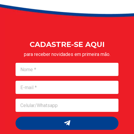
CADASTRE-SE AQUI
para receber novidades em primeira mão.
Nome
Nome
Celular/Whatsapp