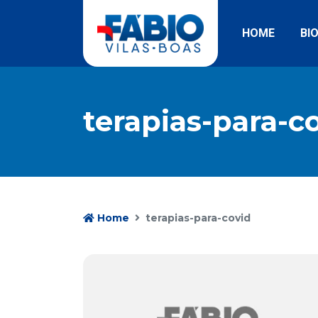
HOME
BI
terapias-para-c
Home
terapias-para-covid