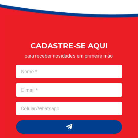
CADASTRE-SE AQUI
para receber novidades em primeira mão.
Nome
Nome
Celular/Whatsapp