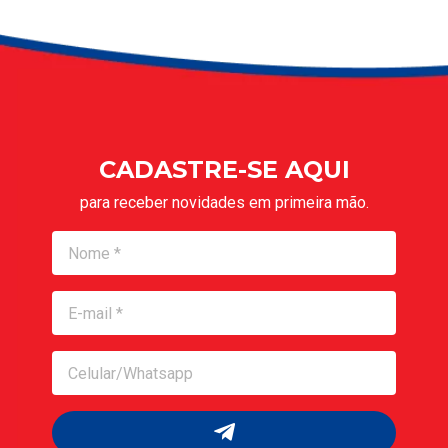
CADASTRE-SE AQUI
para receber novidades em primeira mão.
Nome
Nome
Celular/Whatsapp